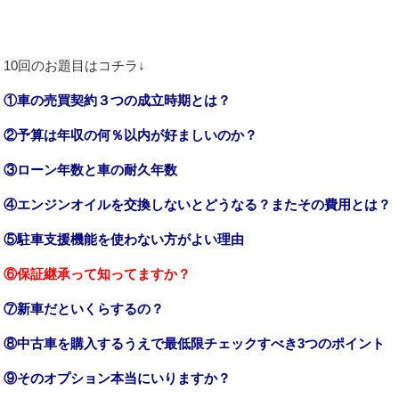
10回のお題目はコチラ↓
①車の売買契約３つの成立時期とは？
②予算は年収の何％以内が好ましいのか？
③ローン年数と車の耐久年数
④エンジンオイルを交換しないとどうなる？またその費用とは？
⑤駐車支援機能を使わない方がよい理由
⑥保証継承って知ってますか？
⑦新車だといくらするの？
⑧中古車を購入するうえで最低限チェックすべき3つのポイント
⑨そのオプション本当にいりますか？