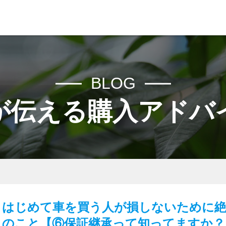
希望の中古車を日本全国からお探しします！お探し専門店認定ディー
COMPANY
BLOG
CARS
が伝える購入アドバ
NEWS
ADVICE
VOICE
はじめて車を買う人が損しないために絶
RECRUIT
のこと【⑥保証継承って知ってますか？