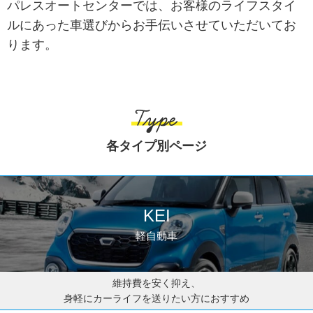
パレスオートセンターでは、お客様のライフスタイ
ルにあった車選びからお手伝いさせていただいてお
CONTACT
ります。
SERVICE
各タイプ別ページ
KEI
軽自動車
維持費を安く抑え、
身軽にカーライフを送りたい方におすすめ