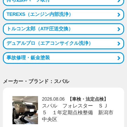
CONTACT
TEREXS（エンジン内部洗浄）
トルコン太郎（ATF圧送交換）
SERVICE
デュアルプロ（エアコンサイクル洗浄）
事故修理・鈑金塗装
メーカー・ブランド：スバル
2026.08.06
【車検・法定点検】
スバル フォレスター ＳＪ
５ １年定期点検整備 新潟市
中央区