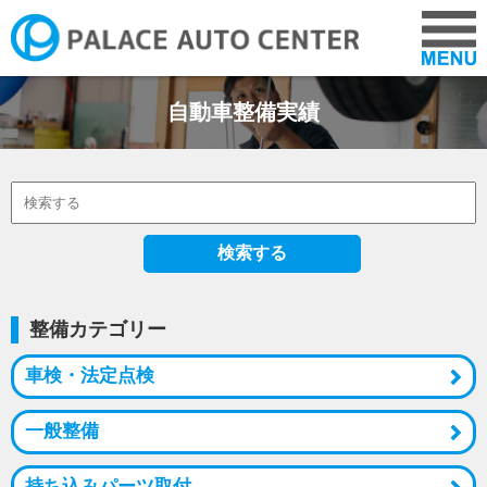
自動車整備実績
COMPANY
CARS
NEWS
検索する
ADVICE
整備カテゴリー
車検・法定点検
VOICE
一般整備
RECRUIT
持ち込みパーツ取付