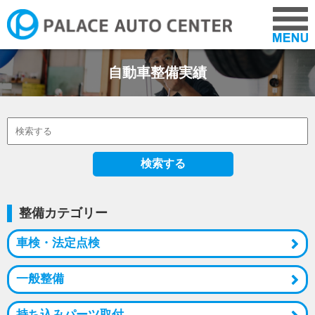
自動車整備実績
COMPANY
CARS
NEWS
検索する
ADVICE
整備カテゴリー
車検・法定点検
VOICE
一般整備
RECRUIT
持ち込みパーツ取付