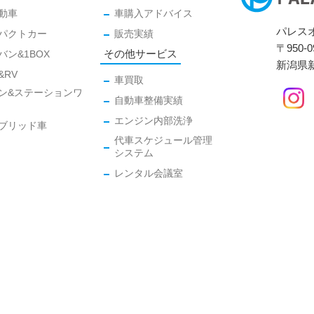
動車
車購入アドバイス
パレス
パクトカー
販売実績
〒950-0
その他サービス
バン&1BOX
新潟県新
&RV
車買取
ン&ステーションワ
自動車整備実績
エンジン内部洗浄
ブリッド車
代車スケジュール管理
システム
レンタル会議室