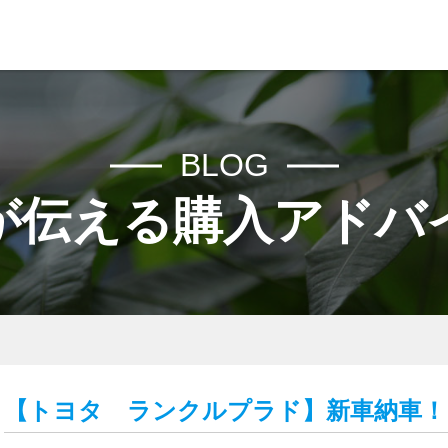
希望の中古車を日本全国からお探しします！お探し専門店認定ディー
COMPANY
BLOG
CARS
が伝える購入アドバ
NEWS
ADVICE
VOICE
【トヨタ ランクルプラド】新車納車！
RECRUIT