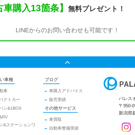
車購入13箇条】
無料プレゼント！
LINEからのお問い合わせも
可能です！
い車種
ブログ
動車
車購入アドバイス
パレス
パクトカー
販売実績
〒950-0
その他サービス
バン&1BOX
新潟県新
&RV
車買取
ン&ステーションワ
自動車整備実績