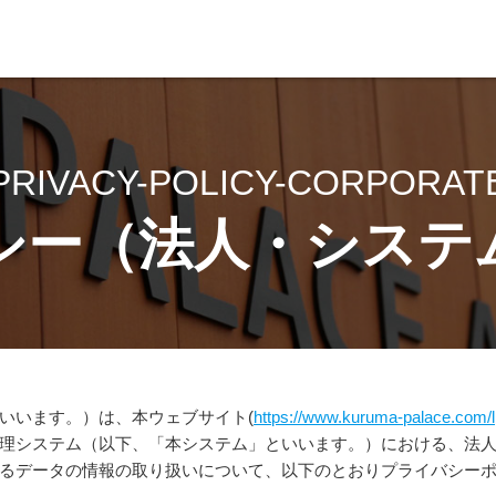
希望の中古車を日本全国からお探しします！お探し専門店認定ディー
COMPANY
PRIVACY-POLICY-CORPORAT
CARS
シー（法人・システ
NEWS
ADVICE
VOICE
いいます。）は、本ウェブサイト(
https://www.kuruma-palace.com/l
理システム（以下、「本システム」といいます。）における、法
るデータの情報の取り扱いについて、以下のとおりプライバシー
RECRUIT