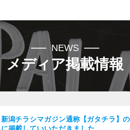
希望の中古車を日本全国からお探しします！お探し専門店認定ディー
COMPANY
NEWS
CARS
メディア掲載情報
NEWS
ADVICE
VOICE
新潟チラシマガジン通称【ガタチラ】の
RECRUIT
に掲載していいただきました。