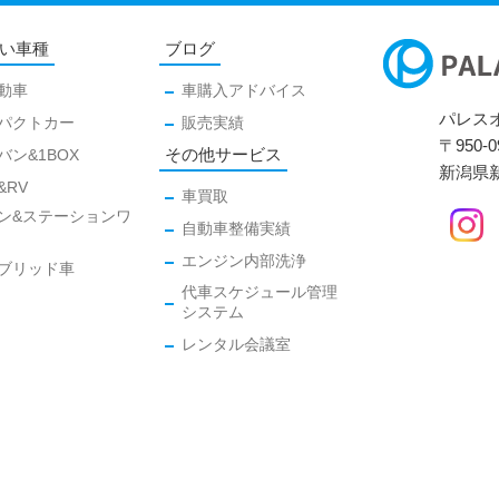
い車種
ブログ
動車
車購入アドバイス
パレス
パクトカー
販売実績
〒950-0
その他サービス
バン&1BOX
新潟県新
&RV
車買取
ン&ステーションワ
自動車整備実績
エンジン内部洗浄
ブリッド車
代車スケジュール管理
システム
レンタル会議室